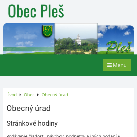
Obec Pleš
Menu
Úvod
Obec
Obecný úrad
Obecný úrad
Stránkové hodiny
Podávanie žiadosti, návrhov, podnetov a iných podaní v