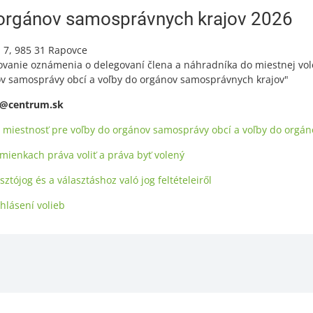
orgánov samosprávnych krajov 2026
. 7, 985 31 Rapovce
vanie oznámenia o delegovaní člena a náhradníka do miestnej vole
ov samosprávy obcí a voľby do orgánov samosprávnych krajov"
s@centrum.sk
 miestnosť pre voľby do orgánov samosprávy obcí a voľby do orgá
mienkach práva voliť a práva byť volený
sztójog és a választáshoz való jog feltételeiről
hlásení volieb