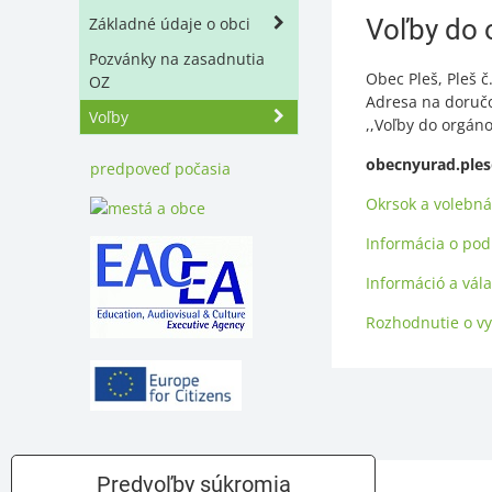
Základné údaje o obci
Voľby do 
Pozvánky na zasadnutia
Obec Pleš, Pleš č
OZ
Adresa na doručo
Voľby
,,Voľby do orgán
obecnyurad.ple
predpoveď počasia
Okrsok a volebná
Informácia o pod
Információ a vála
Rozhodnutie o vy
Predvoľby súkromia